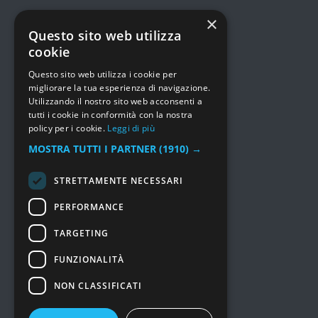
×
MENU
Questo sito web utilizza
cookie
Prodotti
Questo sito web utilizza i cookie per
Consulenza e Servizi
migliorare la tua esperienza di navigazione.
Soluzioni
Utilizzando il nostro sito web acconsenti a
I nostri lavori
tutti i cookie in conformità con la nostra
Chi siamo
policy per i cookie.
Leggi di più
Prezzi
MOSTRA TUTTI I PARTNER
(1910) →
Marchi
STRETTAMENTE NECESSARI
News
Contatti
PERFORMANCE
TARGETING
GDPR
FUNZIONALITÀ
Informativa Privacy
Cookie Policy
NON CLASSIFICATI
Accedi