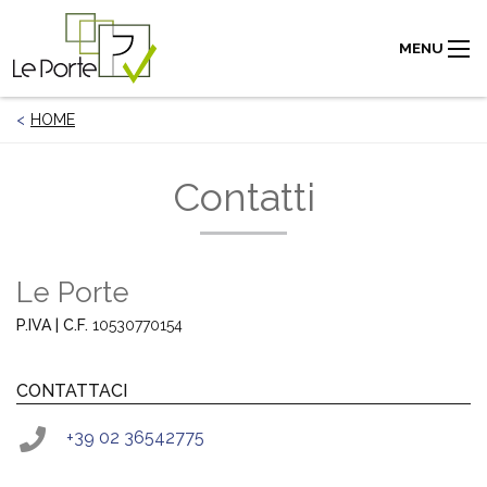
MENU
HOME
Contatti
Le Porte
P.IVA | C.F.
10530770154
CONTATTACI
+39 02 36542775