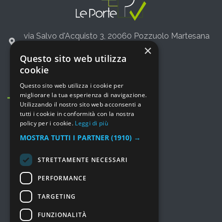
via Salvo d'Acquisto 3, 20060 Pozzuolo Martesana
(Milano)
×
Questo sito web utilizza
+39 02 36542775
cookie
info@leporte.net
Questo sito web utilizza i cookie per
migliorare la tua esperienza di navigazione.
Utilizzando il nostro sito web acconsenti a
tutti i cookie in conformità con la nostra
policy per i cookie.
Leggi di più
MOSTRA TUTTI I PARTNER
(1910) →
MENU
STRETTAMENTE NECESSARI
Prodotti
PERFORMANCE
Consulenza e Servizi
TARGETING
Soluzioni
I nostri lavori
FUNZIONALITÀ