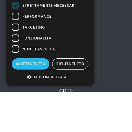
MENU
STRETTAMENTE NECESSARI
Prodotti
PERFORMANCE
Consulenza e Servizi
TARGETING
Soluzioni
I nostri lavori
FUNZIONALITÀ
Chi siamo
NON CLASSIFICATI
Prezzi
Marchi
ACCETTA TUTTO
RIFIUTA TUTTO
News
Contatti
MOSTRA DETTAGLI
GDPR
Informativa Privacy
Cookie Policy
Accedi