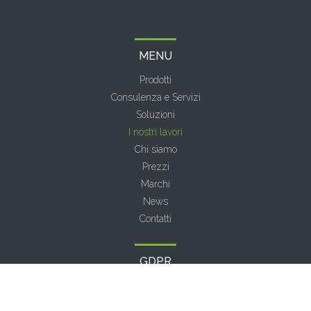
MENU
Prodotti
Consulenza e Servizi
Soluzioni
I nostri lavori
Chi siamo
Prezzi
Marchi
News
Contatti
GDPR
Informativa Privacy
Cookie Policy