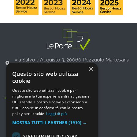
via Salvo d'Acquisto 3, 20060 Pozzuolo Martesana
(Milano)
×
Questo sito web utilizza
+39 02 36542775
cookie
info@leporte.net
Questo sito web utilizza i cookie per
migliorare la tua esperienza di navigazione.
Utilizzando il nostro sito web acconsenti a
tutti i cookie in conformità con la nostra
policy per i cookie.
Leggi di più
MOSTRA TUTTI I PARTNER
(1910) →
MENU
STRETTAMENTE NECESSARI