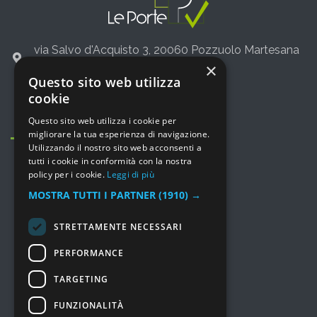
via Salvo d'Acquisto 3, 20060 Pozzuolo Martesana
(Milano)
×
Questo sito web utilizza
+39 02 36542775
cookie
info@leporte.net
Questo sito web utilizza i cookie per
migliorare la tua esperienza di navigazione.
Utilizzando il nostro sito web acconsenti a
tutti i cookie in conformità con la nostra
policy per i cookie.
Leggi di più
MOSTRA TUTTI I PARTNER
(1910) →
MENU
STRETTAMENTE NECESSARI
Prodotti
PERFORMANCE
Consulenza e Servizi
TARGETING
Soluzioni
I nostri lavori
FUNZIONALITÀ