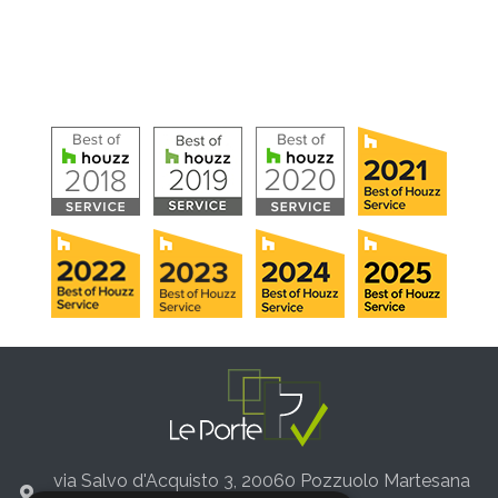
via Salvo d'Acquisto 3, 20060 Pozzuolo Martesana