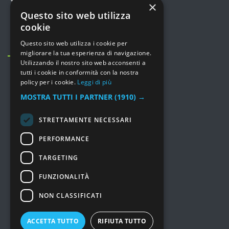
(Milano)
×
Questo sito web utilizza
+39 02 36542775
cookie
info@leporte.net
Questo sito web utilizza i cookie per
migliorare la tua esperienza di navigazione.
Utilizzando il nostro sito web acconsenti a
tutti i cookie in conformità con la nostra
policy per i cookie.
Leggi di più
MOSTRA TUTTI I PARTNER
(1910) →
MENU
STRETTAMENTE NECESSARI
Prodotti
PERFORMANCE
Consulenza e Servizi
TARGETING
Soluzioni
I nostri lavori
FUNZIONALITÀ
Chi siamo
NON CLASSIFICATI
Prezzi
Marchi
ACCETTA TUTTO
RIFIUTA TUTTO
News