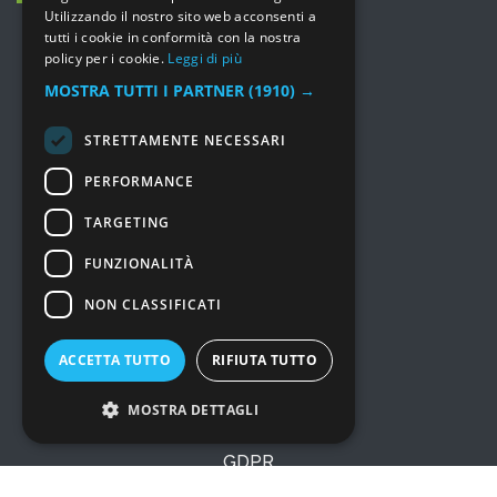
Utilizzando il nostro sito web acconsenti a
tutti i cookie in conformità con la nostra
policy per i cookie.
Leggi di più
MOSTRA TUTTI I PARTNER
(1910) →
MENU
STRETTAMENTE NECESSARI
Prodotti
PERFORMANCE
Consulenza e Servizi
TARGETING
Soluzioni
I nostri lavori
FUNZIONALITÀ
Chi siamo
NON CLASSIFICATI
Prezzi
Marchi
ACCETTA TUTTO
RIFIUTA TUTTO
News
Contatti
MOSTRA DETTAGLI
GDPR