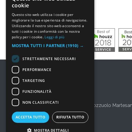
cookie
Questo sito web utilizza i cookie per
migliorare la tua esperienza di navigazione.
Utilizzando il nostro sito web acconsenti a
tutti i cookie in conformità con la nostra
policy per i cookie.
Leggi di più
MOSTRA TUTTI I PARTNER
(1910) →
STRETTAMENTE NECESSARI
PERFORMANCE
TARGETING
FUNZIONALITÀ
NON CLASSIFICATI
via Salvo d'Acquisto 3, 20060 Pozzuolo Martesan
+39 02 36542775
ACCETTA TUTTO
RIFIUTA TUTTO
info@leporte.net
MOSTRA DETTAGLI