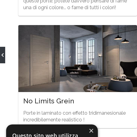
queste porte, potete davvero pensare di farne
una di ogni colore... o farne di tutti i colori!
No Limits Grein
Porte in laminato con effetto tridimanesionale
incredibilemente realistico !
×
Questo sito web utilizza