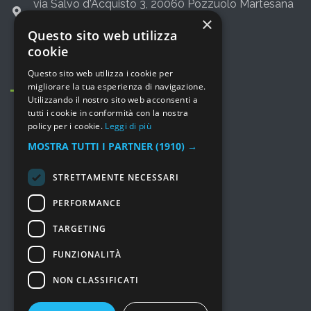
via Salvo d'Acquisto 3, 20060 Pozzuolo Martesana
(Milano)
×
Questo sito web utilizza
+39 02 36542775
cookie
info@leporte.net
Questo sito web utilizza i cookie per
migliorare la tua esperienza di navigazione.
Utilizzando il nostro sito web acconsenti a
tutti i cookie in conformità con la nostra
policy per i cookie.
Leggi di più
MOSTRA TUTTI I PARTNER
(1910) →
MENU
STRETTAMENTE NECESSARI
Prodotti
PERFORMANCE
Consulenza e Servizi
TARGETING
Soluzioni
I nostri lavori
FUNZIONALITÀ
Chi siamo
NON CLASSIFICATI
Prezzi
Marchi