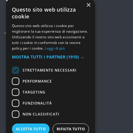
(Milano)
×
Questo sito web utilizza
+39 02 36542775
cookie
info@leporte.net
Questo sito web utilizza i cookie per
migliorare la tua esperienza di navigazione.
Utilizzando il nostro sito web acconsenti a
tutti i cookie in conformità con la nostra
policy per i cookie.
Leggi di più
MOSTRA TUTTI I PARTNER
(1910) →
MENU
STRETTAMENTE NECESSARI
Prodotti
PERFORMANCE
Consulenza e Servizi
TARGETING
Soluzioni
I nostri lavori
FUNZIONALITÀ
Chi siamo
NON CLASSIFICATI
Prezzi
Marchi
ACCETTA TUTTO
RIFIUTA TUTTO
News