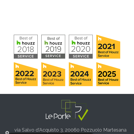
via Salvo d'Acquisto 3, 20060 Pozzuolo Martesana