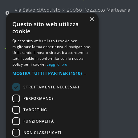
via Salvo d'Acquisto 3, 20060 Pozzuolo Martesana
(Milano)
×
Questo sito web utilizza
+39 02 36542775
cookie
info@leporte.net
Questo sito web utilizza i cookie per
migliorare la tua esperienza di navigazione.
Utilizzando il nostro sito web acconsenti a
tutti i cookie in conformità con la nostra
policy per i cookie.
Leggi di più
MOSTRA TUTTI I PARTNER
(1910) →
MENU
STRETTAMENTE NECESSARI
Prodotti
PERFORMANCE
Consulenza e Servizi
TARGETING
Soluzioni
I nostri lavori
FUNZIONALITÀ
Chi siamo
NON CLASSIFICATI
Prezzi