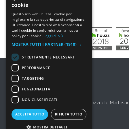
cookie
Questo sito web utilizza i cookie per
migliorare la tua esperienza di navigazione.
Utilizzando il nostro sito web acconsenti a
tutti i cookie in conformità con la nostra
policy per i cookie.
Leggi di più
MOSTRA TUTTI I PARTNER
(1910) →
STRETTAMENTE NECESSARI
PERFORMANCE
TARGETING
FUNZIONALITÀ
NON CLASSIFICATI
via Salvo d'Acquisto 3, 20060 Pozzuolo Martesan
+39 02 36542775
ACCETTA TUTTO
RIFIUTA TUTTO
info@leporte.net
MOSTRA DETTAGLI