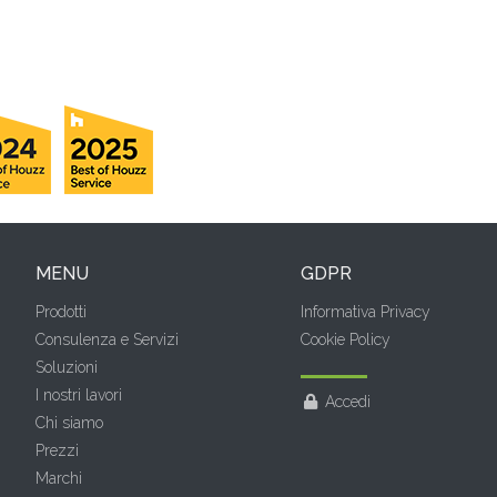
MENU
GDPR
Prodotti
Informativa Privacy
Consulenza e Servizi
Cookie Policy
Soluzioni
I nostri lavori
Accedi
Chi siamo
Prezzi
Marchi