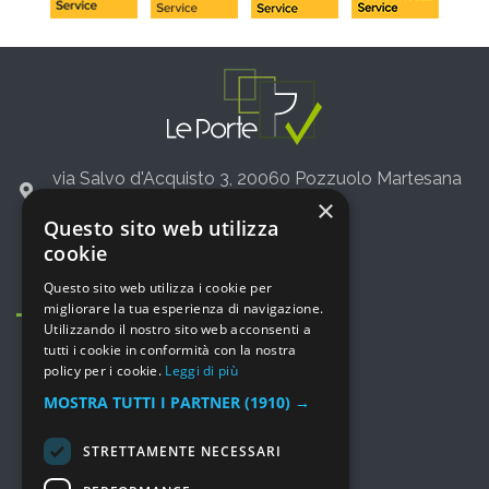
via Salvo d'Acquisto 3, 20060 Pozzuolo Martesana
(Milano)
×
Questo sito web utilizza
+39 02 36542775
cookie
info@leporte.net
Questo sito web utilizza i cookie per
migliorare la tua esperienza di navigazione.
Utilizzando il nostro sito web acconsenti a
tutti i cookie in conformità con la nostra
policy per i cookie.
Leggi di più
MOSTRA TUTTI I PARTNER
(1910) →
MENU
STRETTAMENTE NECESSARI
Prodotti