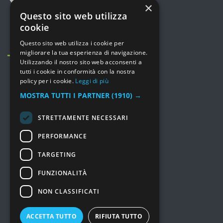
(Milano)
×
Questo sito web utilizza
+39 02 36542775
cookie
info@leporte.net
Questo sito web utilizza i cookie per
migliorare la tua esperienza di navigazione.
Utilizzando il nostro sito web acconsenti a
tutti i cookie in conformità con la nostra
policy per i cookie.
Leggi di più
MOSTRA TUTTI I PARTNER
(1910) →
MENU
STRETTAMENTE NECESSARI
Prodotti
PERFORMANCE
Consulenza e Servizi
TARGETING
Soluzioni
I nostri lavori
FUNZIONALITÀ
Chi siamo
NON CLASSIFICATI
Prezzi
Marchi
ACCETTA TUTTO
RIFIUTA TUTTO
News