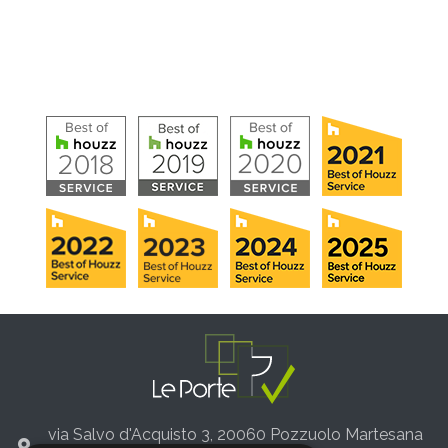
via Salvo d'Acquisto 3, 20060 Pozzuolo Martesana